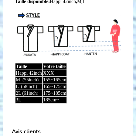
Taille disponible:
Happi 42inch
,
M,L
Taille
Votre taille
Happi 42inch
XXX
M (55inch)
155~165cm
L (58inch)
165~175cm
2L (61inch)
175~185cm
3L
185cm~
Avis clients