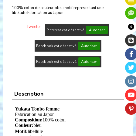
100% coton de couleur bleu.motif representant une
libellule.Fabrication au Japon
Tweeter
Pinterest est désactivé.
Autoriser
Facebook est désactivé.
Autoriser
Facebook est désactivé.
Autoriser
Description
Yukata Tonbo femme
Fabrication au Japon
Composition:
100% coton
Couleur:
bleu
Motif:
l
ibellule