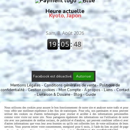
Heure actuelle
Kyoto, Japon
Facebook est désactivé.
Autoriser
Mentions Légales
Conditions générales de vente
Politique de
confidentialité
Gestion cookies
Mon Compte
A propos
Liens
Contact
Livraison & Douane
Blog
Guide
Nous utilisons des cookies pour assurer le bon fonctionnement de notre site et analyser notre trafic et pour
vous offrir une meilleure expérience à des fins de statistiques. Pour cela, nos partenaires et nous peuvent
utiliser des cookies ou d'autres technologies pour stocker et accéder à des informations personnelles
comme votre visite sur notre site. Nous partageons également des informations sur l'utilisation de notre
site avec nos partenaires de médias sociaux, de publicité et d'analyse, qui peuvent combiner celles-ci avec
d'autres informations que vous leur avez fournies ou qu'ils ont collectées lors de votre utilisation de leurs
services. Vous pouvez retirer votre consentement, enregistré pour 6 mois, à l'aide du lien en pied de page