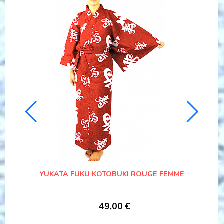
KIMONO JAPONAIS O HANAMI KINMOJI YUZEN
COTON SATIN FEMME "MADE IN JAPAN"
79,00
€