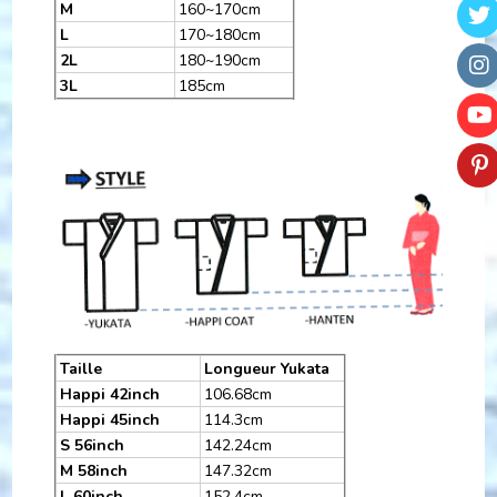
M
160~170cm
L
170~180cm
2L
180~190cm
3L
185cm
Taille
Longueur Yukata
Happi 42inch
106.68cm
Happi 45inch
114.3cm
S 56inch
142.24cm
M 58inch
147.32cm
L 60inch
152.4cm