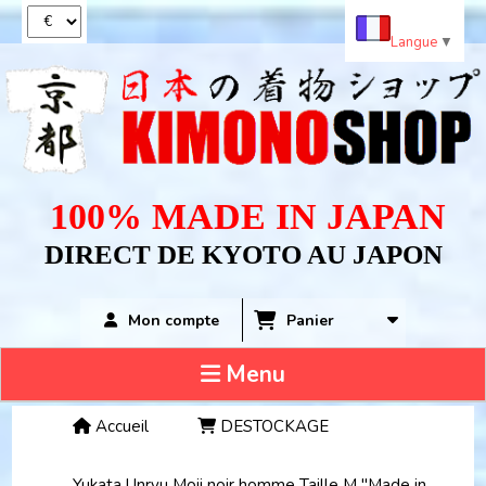
Panneau de gestion des cookies
Langue
▼
100% MADE IN JAPAN
DIRECT DE KYOTO AU JAPON
Panier
Mon compte
Menu
Accueil
DESTOCKAGE
Yukata Unryu Moji noir homme Taille M "Made in