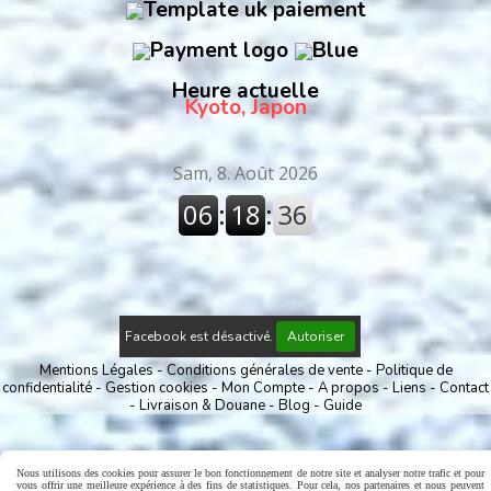
Heure actuelle
Kyoto, Japon
Facebook est désactivé.
Autoriser
Mentions Légales
Conditions générales de vente
Politique de
confidentialité
Gestion cookies
Mon Compte
A propos
Liens
Contact
Livraison & Douane
Blog
Guide
Nous utilisons des cookies pour assurer le bon fonctionnement de notre site et analyser notre trafic et pour
vous offrir une meilleure expérience à des fins de statistiques. Pour cela, nos partenaires et nous peuvent