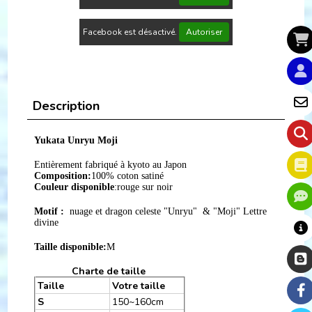
Facebook est désactivé.
Autoriser
Description
Yukata Unryu Moji
Entièrement fabriqué à kyoto au Japon
Composition:
100% coton satiné
Couleur disponible
:rouge sur noir
Motif :
nuage et dragon celeste "Unryu" & "Moji" Lettre
divine
Taille disponible:
M
Charte de taille
Taille
Votre taille
S
150~160cm