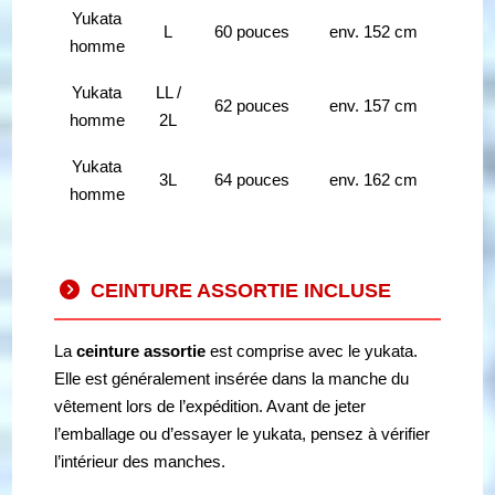
Yukata
L
60 pouces
env. 152 cm
homme
Yukata
LL /
62 pouces
env. 157 cm
homme
2L
Yukata
3L
64 pouces
env. 162 cm
homme
CEINTURE ASSORTIE INCLUSE
La
ceinture assortie
est comprise avec le yukata.
Elle est généralement insérée dans la manche du
vêtement lors de l’expédition. Avant de jeter
l’emballage ou d’essayer le yukata, pensez à vérifier
l’intérieur des manches.