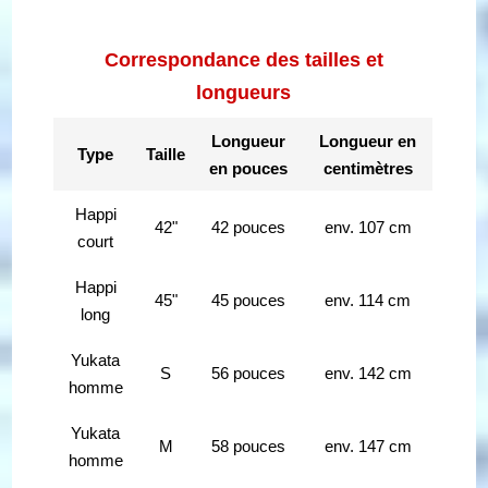
Correspondance des tailles et
longueurs
Longueur
Longueur en
Type
Taille
en pouces
centimètres
Happi
42"
42 pouces
env. 107 cm
court
Happi
45"
45 pouces
env. 114 cm
long
Yukata
S
56 pouces
env. 142 cm
homme
Yukata
M
58 pouces
env. 147 cm
homme