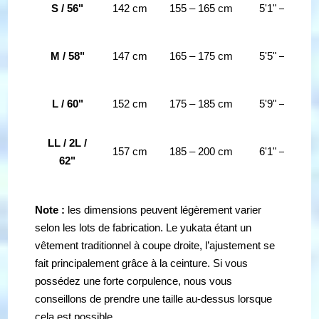
S / 56"
142 cm
155 – 165 cm
5'1" – 5'5"
M / 58"
147 cm
165 – 175 cm
5'5" – 5'9"
L / 60"
152 cm
175 – 185 cm
5'9" – 6'1"
LL / 2L /
157 cm
185 – 200 cm
6'1" – 6'7"
62"
Note :
les dimensions peuvent légèrement varier
selon les lots de fabrication. Le yukata étant un
vêtement traditionnel à coupe droite, l’ajustement se
fait principalement grâce à la ceinture. Si vous
possédez une forte corpulence, nous vous
conseillons de prendre une taille au-dessus lorsque
cela est possible.