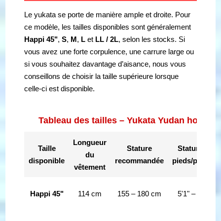
Le yukata se porte de manière ample et droite. Pour
ce modèle, les tailles disponibles sont généralement
Happi 45"
,
S
,
M
,
L
et
LL / 2L
, selon les stocks. Si
vous avez une forte corpulence, une carrure large ou
si vous souhaitez davantage d’aisance, nous vous
conseillons de choisir la taille supérieure lorsque
celle-ci est disponible.
Tableau des tailles – Yukata Yudan homme
Longueur
Taille
Stature
Stature en
du
disponible
recommandée
pieds/pouces
vêtement
Happi 45"
114 cm
155 – 180 cm
5'1" – 5'11"