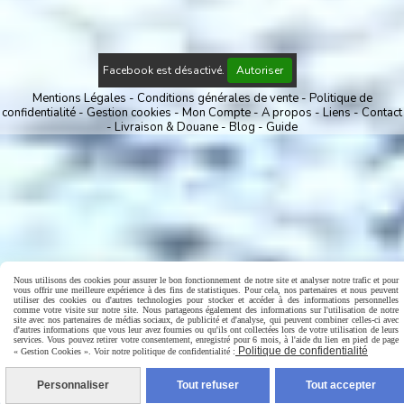
Facebook est désactivé.
Autoriser
Mentions Légales
Conditions générales de vente
Politique de
confidentialité
Gestion cookies
Mon Compte
A propos
Liens
Contact
Livraison & Douane
Blog
Guide
Nous utilisons des cookies pour assurer le bon fonctionnement de notre site et analyser notre trafic et pour
vous offrir une meilleure expérience à des fins de statistiques. Pour cela, nos partenaires et nous peuvent
utiliser des cookies ou d'autres technologies pour stocker et accéder à des informations personnelles
comme votre visite sur notre site. Nous partageons également des informations sur l'utilisation de notre
site avec nos partenaires de médias sociaux, de publicité et d'analyse, qui peuvent combiner celles-ci avec
d'autres informations que vous leur avez fournies ou qu'ils ont collectées lors de votre utilisation de leurs
services. Vous pouvez retirer votre consentement, enregistré pour 6 mois, à l'aide du lien en pied de page
Politique de confidentialité
« Gestion Cookies ». Voir notre politique de confidentialité :
Personnaliser
Tout refuser
Tout accepter