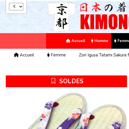
Panneau de gestion des cookies
Accueil
Homme
Femm
Accueil
Femme
Zori Igusa Tatami Sakur
SOLDES