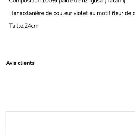
Composition:100% paille de riz Igusa (Tatami)
Hanao:lanière de couleur violet au motif fleur de c
Taille:24cm
Avis clients