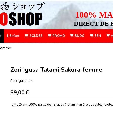
100% MA
DIRECT DE 
e
Enfant
SOLDES
PROMO
BUDO
ZEN
A
a femme
Zori Igusa Tatami Sakura femme
Igusa-24
Ref :
39,00
€
Taille 24cm 100% paille de riz Igusa (Tatami) lanière de couleur violet