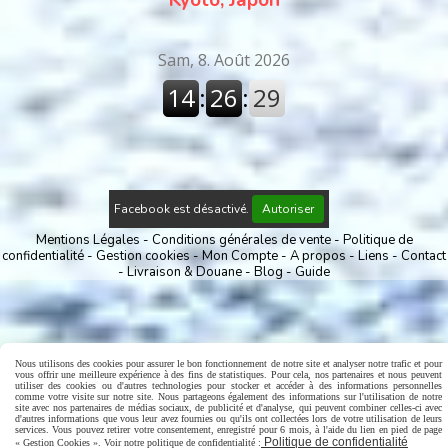
Facebook est désactivé.
Autoriser
Mentions Légales
Conditions générales de vente
Politique de
confidentialité
Gestion cookies
Mon Compte
A propos
Liens
Contact
Livraison & Douane
Blog
Guide
Nous utilisons des cookies pour assurer le bon fonctionnement de notre site et analyser notre trafic et pour
vous offrir une meilleure expérience à des fins de statistiques. Pour cela, nos partenaires et nous peuvent
utiliser des cookies ou d'autres technologies pour stocker et accéder à des informations personnelles
comme votre visite sur notre site. Nous partageons également des informations sur l'utilisation de notre
site avec nos partenaires de médias sociaux, de publicité et d'analyse, qui peuvent combiner celles-ci avec
d'autres informations que vous leur avez fournies ou qu'ils ont collectées lors de votre utilisation de leurs
services. Vous pouvez retirer votre consentement, enregistré pour 6 mois, à l'aide du lien en pied de page
Politique de confidentialité
« Gestion Cookies ». Voir notre politique de confidentialité :