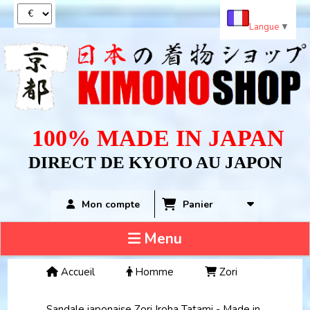
Panneau de gestion des cookies
Langue
▼
100% MADE IN JAPAN
DIRECT DE KYOTO AU JAPON
Panier
Mon compte
Menu
Accueil
Homme
Zori
Sandale japonaise Zori Iroha Tatami - Made in