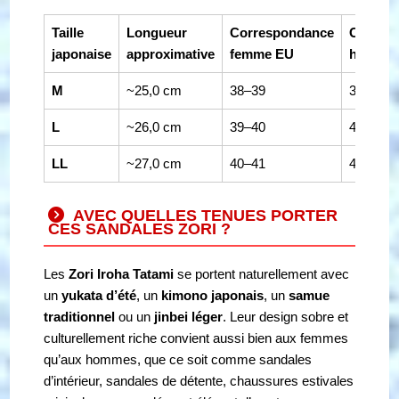
Taille
Longueur
Correspondance
Corres
japonaise
approximative
femme EU
homme
M
~25,0 cm
38–39
39–40
L
~26,0 cm
39–40
40–41
LL
~27,0 cm
40–41
41–42
AVEC QUELLES TENUES PORTER
CES SANDALES ZORI ?
Les
Zori Iroha Tatami
se portent naturellement avec
un
yukata d’été
, un
kimono japonais
, un
samue
traditionnel
ou un
jinbei léger
. Leur design sobre et
culturellement riche convient aussi bien aux femmes
qu’aux hommes, que ce soit comme sandales
d’intérieur, sandales de détente, chaussures estivales