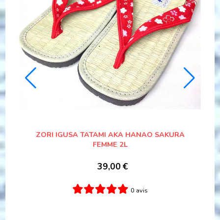
23CM
ZORI IGUSA TATAMI AKA HANAO SAKURA
SE
FEMME 2L
39,00
€
0 avis