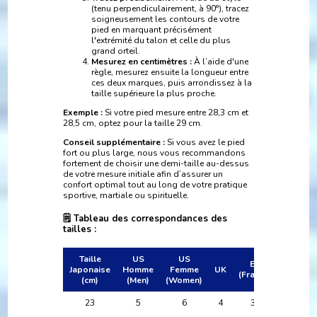
(tenu perpendiculairement, à 90°), tracez
soigneusement les contours de votre
pied en marquant précisément
l'extrémité du talon et celle du plus
grand orteil.
Mesurez en centimètres :
À l’aide d'une
règle, mesurez ensuite la longueur entre
ces deux marques, puis arrondissez à la
taille supérieure la plus proche.
Exemple :
Si votre pied mesure entre 28,3 cm et
28,5 cm, optez pour la taille 29 cm.
Conseil supplémentaire :
Si vous avez le pied
fort ou plus large, nous vous recommandons
fortement de choisir une demi-taille au-dessus
de votre mesure initiale afin d’assurer un
confort optimal tout au long de votre pratique
sportive, martiale ou spirituelle.
🗒 Tableau des correspondances des
tailles :
Taille
US
US
EU
Japonaise
Homme
Femme
UK
(France)
(cm)
(Men)
(Women)
23
5
6
4
36