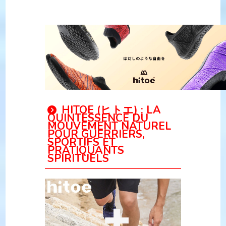
HITOE (ヒトエ) : LA
QUINTESSENCE DU
MOUVEMENT NATUREL
POUR GUERRIERS,
SPORTIFS ET
PRATIQUANTS
SPIRITUELS