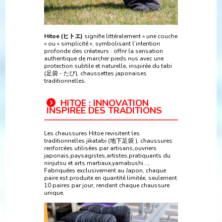
Hitoe (ヒトエ)
signifie littéralement « une couche
» ou « simplicité », symbolisant l’intention
profonde des créateurs : offrir la sensation
authentique de marcher pieds nus avec une
protection subtile et naturelle, inspirée du tabi
(足袋 - たび), chaussettes japonaises
traditionnelles.
HITOE : INNOVATION
INSPIRÉE DES TRADITIONS
Les chaussures Hitoe revisitent les
traditionnelles jikatabi (地下足袋 ), chaussures
renforcées utilisées par artisans,ouvriers
japonais,paysagistes,artistes,pratiquants du
ninjutsu et arts martiaux,yamabushi...,
Fabriquées exclusivement au Japon, chaque
paire est produite en quantité limitée, seulement
10 paires par jour, rendant chaque chaussure
unique.