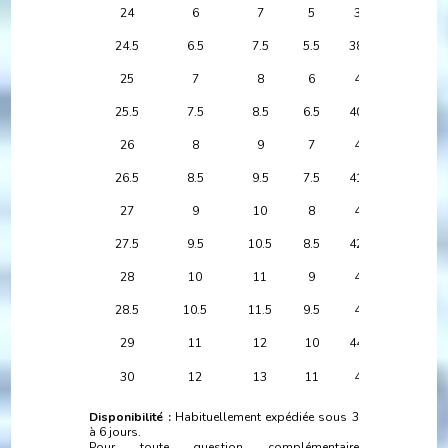
24
6
7
5
39
24.5
6.5
7.5
5.5
38.5
25
7
8
6
40
25.5
7.5
8.5
6.5
40.5
26
8
9
7
41
26.5
8.5
9.5
7.5
41.5
27
9
10
8
42
27.5
9.5
10.5
8.5
42.5
28
10
11
9
43
28.5
10.5
11.5
9.5
44
29
11
12
10
44.5
30
12
13
11
45
Disponibilité :
Habituellement expédiée sous 3
à 6 jours.
Pour toute question complémentaire