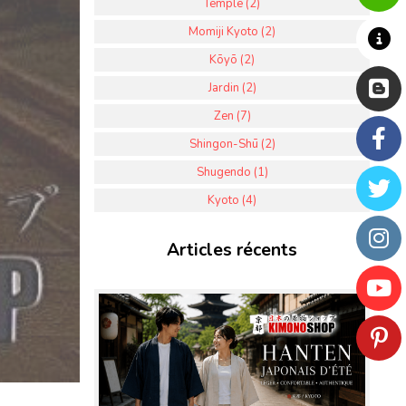
Temple (2)
Momiji Kyoto (2)
Kōyō (2)
Jardin (2)
Zen (7)
Shingon-Shū (2)
Shugendo (1)
Kyoto (4)
Articles récents