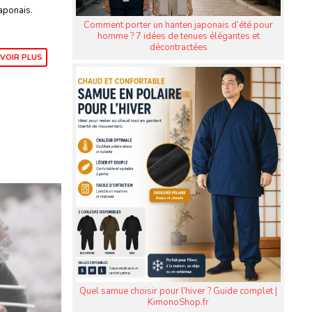
japonais.
Comment porter un hanten japonais d’été pour
homme ? 7 idées de tenues élégantes et
décontractées
VOIR PLUS
Quel samue choisir pour l’hiver ? Guide complet |
KimonoShop.fr