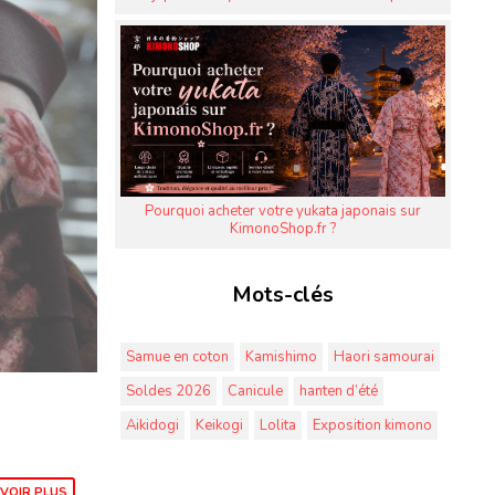
Pourquoi acheter votre yukata japonais sur
KimonoShop.fr ?
Mots-clés
Samue en coton
Kamishimo
Haori samourai
Soldes 2026
Canicule
hanten d’été
Aikidogi
Keikogi
Lolita
Exposition kimono
VOIR PLUS