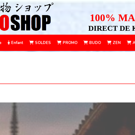
100% MA
DIRECT DE 
e
Enfant
SOLDES
PROMO
BUDO
ZEN
A