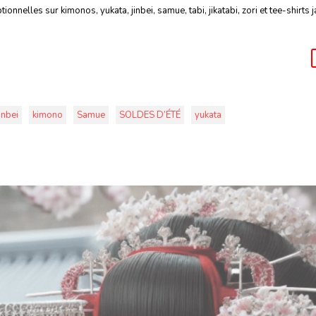
onnelles sur kimonos, yukata, jinbei, samue, tabi, jikatabi, zori et tee-shirts 
inbei
kimono
Samue
SOLDES D’ÉTÉ
yukata