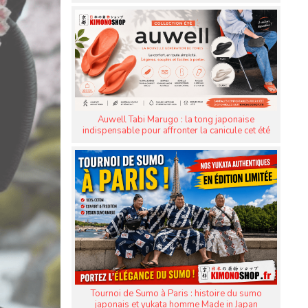
Auwell Tabi Marugo : la tong japonaise
indispensable pour affronter la canicule cet été
Tournoi de Sumo à Paris : histoire du sumo
japonais et yukata homme Made in Japan