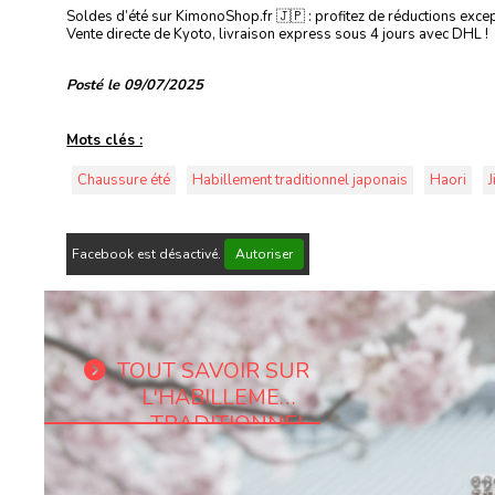
Soldes d’été sur KimonoShop.fr 🇯🇵 : profitez de réductions excepti
Vente directe de Kyoto, livraison express sous 4 jours avec DHL !
Posté le 09/07/2025
Mots clés :
Chaussure été
Habillement traditionnel japonais
Haori
J
Facebook est désactivé.
Autoriser
TOUT SAVOIR SUR
L'HABILLEMENT
TRADITIONNEL
JAPONAIS