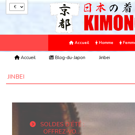
Panneau de gestion des cookies
Accueil
Homme
Femm
Accueil
Blog-du-Japon
Jinbei
JINBEI
SOLDES D’ÉTÉ :
OFFREZ-VOUS