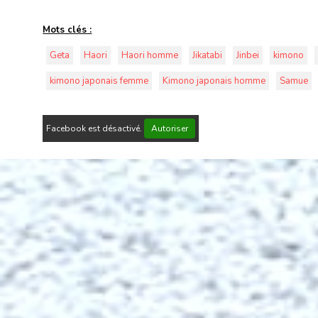
Mots clés :
Geta
Haori
Haori homme
Jikatabi
Jinbei
kimono
kimono japonais femme
Kimono japonais homme
Samue
Facebook est désactivé.
Autoriser