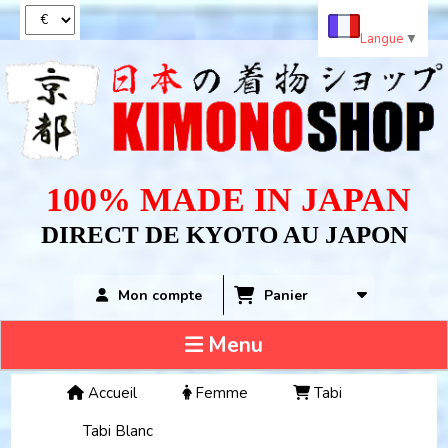
Panneau de gestion des cookies
Langue
▼
100% MADE IN JAPAN
DIRECT DE KYOTO AU JAPON
Panier
Mon compte
Menu
Accueil
Femme
Tabi
Tabi Blanc