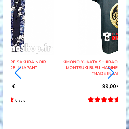
 AOI
LUXE GETA KIRI UKON GATA HOMME
E L
"HANDMADE IN JAPAN"
89,00
€
0 avis
Ajouter au panier