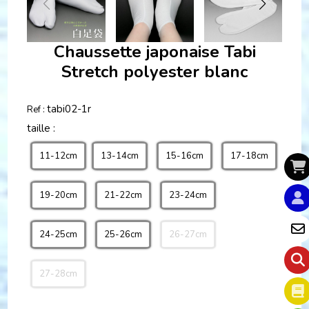
Chaussette japonaise Tabi
Stretch polyester blanc
tabi02-1r
Ref :
taille :
11-12cm
13-14cm
15-16cm
17-18cm
19-20cm
21-22cm
23-24cm
24-25cm
25-26cm
26-27cm
27-28cm