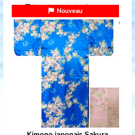
Kimono japonais classique femme
Nouveau
Kimono japonais Sakura polyester femme "Made
in Japan"
Kimono japonais Sakura