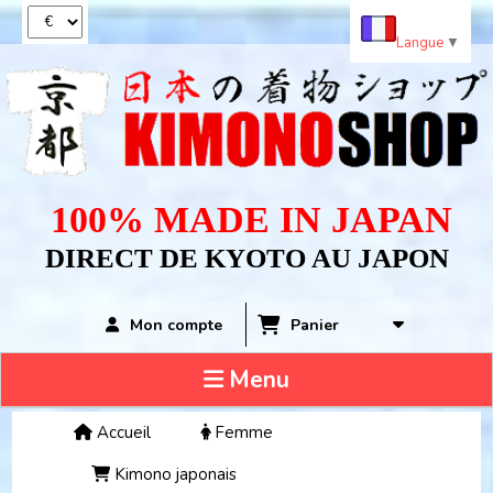
Panneau de gestion des cookies
Langue
▼
100% MADE IN JAPAN
DIRECT DE KYOTO AU JAPON
Panier
Mon compte
Menu
Accueil
Femme
Kimono japonais