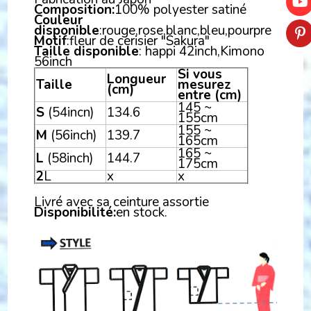
Composition:
100% polyester satiné
Couleur
disponible
:rouge,rose,blanc,bleu,pourpre
Motif
:fleur de cerisier "Sakura"
Taille disponible
: happi 42inch,Kimono
56inch
Si vous
Longueur
Taille
mesurez
(cm)
entre (cm)
145 ~
S
(54incn)
134.6
155cm
155 ~
M
(56inch)
139.7
165cm
165 ~
L
(58inch)
144.7
175cm
2
L
x
x
Livré avec sa ceinture assortie
Disponibilité:
en stock.