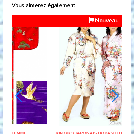
Vous aimerez également
ouveau
Nouveau
OTEN MOYOU POLYESTER
YUKATA BOTAN RAN F