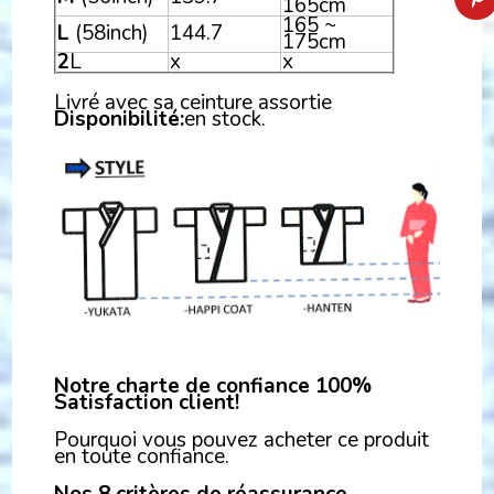
165cm
165 ~
L
(58inch)
144.7
175cm
2
L
x
x
Livré avec sa ceinture assortie
Disponibilité:
en stock.
Notre charte de confiance 100%
Satisfaction client!
Pourquoi vous pouvez acheter ce produit
en toute confiance.
Nos 8 critères de réassurance