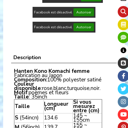
Facebook est désactivé.
Autoriser
Facebook est désactivé.
Autoriser
Description
Hanten Kono Komachi femme
Fabrication au Japon
Composition:
100% polyester satiné
Couleur
disponible
:rose,blanc,turquoise,noir.
Motif
:poèmes et fleurs
Taille
: 35inch
Si vous
Longueur
Taille
mesurez
(cm)
entre (cm)
145 ~
S
(54incn)
134.6
155cm
155 ~
M
(56inch)
139.7