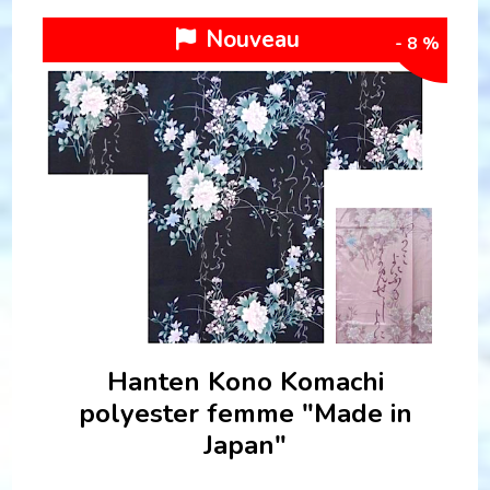
Nouveau
Hanten Kono Komachi polyester femme "Made
- 8 %
in Japan"
Hanten Kono Komachi
polyester femme "Made in
Japan"