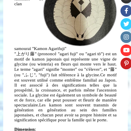
clan
samouraï "Kamon Agarifuji"
"上がり藤" (prononcé "agari fuji" ou "agari tō") est un
motif de kamon japonais qui représente une vigne de
glycine (ou wisteria) en fleurs qui monte vers le haut.
Le terme "agari" signifie "monter" ou "s'élever", et "藤"
(ou "ふじ", "fuji") fait référence à la glycine.Ce motif
est souvent utilisé comme emblème familial au Japon.
Il est associé à des significations telles que la
prospérité, la croissance, et parfois même l'ascension
sociale. La glycine est également un symbole de beauté
et de force, car elle peut pousser et fleurir de manière
spectaculaire.Les kamon sont souvent transmis de
génération en génération au sein des familles
japonaises, et chacun peut avoir sa propre histoire et sa
signification spécifique pour la famille qui le porte.
Dimension: