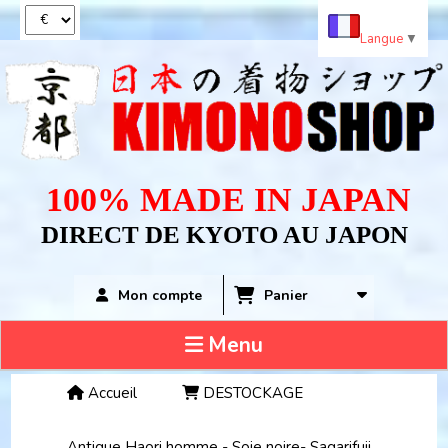
Panneau de gestion des cookies
Langue
▼
100% MADE IN JAPAN
DIRECT DE KYOTO AU JAPON
Panier
Mon compte
Menu
Accueil
DESTOCKAGE
Antique Haori homme - Soie noire- Sagarifuji