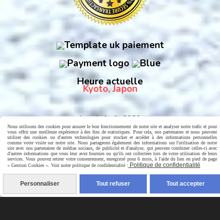
Heure actuelle
Kyoto, Japon
Nous utilisons des cookies pour assurer le bon fonctionnement de notre site et analyser notre trafic et pour
vous offrir une meilleure expérience à des fins de statistiques. Pour cela, nos partenaires et nous peuvent
utiliser des cookies ou d'autres technologies pour stocker et accéder à des informations personnelles
comme votre visite sur notre site. Nous partageons également des informations sur l'utilisation de notre
site avec nos partenaires de médias sociaux, de publicité et d'analyse, qui peuvent combiner celles-ci avec
d'autres informations que vous leur avez fournies ou qu'ils ont collectées lors de votre utilisation de leurs
services. Vous pouvez retirer votre consentement, enregistré pour 6 mois, à l'aide du lien en pied de page
Politique de confidentialité
« Gestion Cookies ». Voir notre politique de confidentialité :
Personnaliser
Tout refuser
Tout accepter
Facebook est désactivé.
Autoriser
Mentions Légales
Conditions générales de vente
Politique de
confidentialité
Gestion cookies
Mon Compte
A propos
Liens
Contact