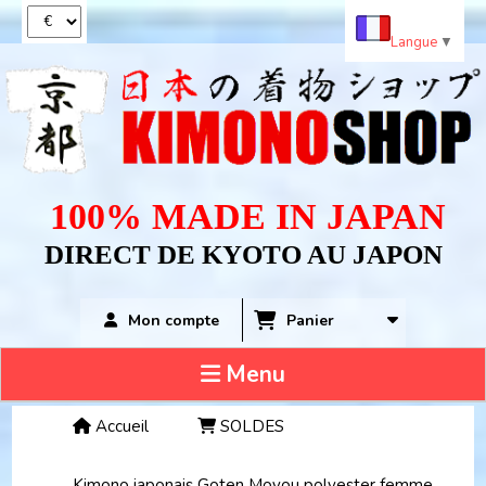
Panneau de gestion des cookies
Langue
▼
100% MADE IN JAPAN
DIRECT DE KYOTO AU JAPON
Panier
Mon compte
Menu
Accueil
SOLDES
Kimono japonais Goten Moyou polyester femme