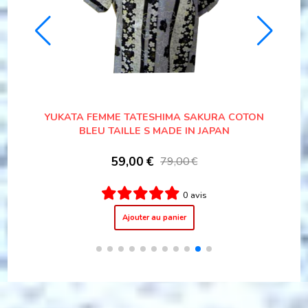
I HANAGURUMA
KIMONO JAPONAIS O HANAMI KINMOJI 
 IN JAPAN"
COTON SATIN FEMME "MADE IN JAPA
79,00
€
 avis
1 avis
Ajouter au panier