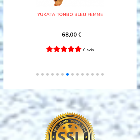
YUKATA FEMME TATESHIMA SAKURA COTON
BLEU TAILLE S MADE IN JAPAN
59,00
€
79,00
€
0 avis
Ajouter au panier