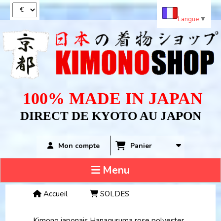
Panneau de gestion des cookies
Langue
▼
100% MADE IN JAPAN
DIRECT DE KYOTO AU JAPON
Panier
Mon compte
Menu
Accueil
SOLDES
Kimono japonais Hanaguruma rose polyester