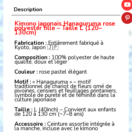
Description
Kimono japonais Hanaguruma rose
polyester fille – Taille L (120–
130cm)
Fabrication :
Entièrement fabriqué à
Kyoto, Japon 🇯🇵
Composition :
100% polyester de haute
qualité, doux et léger
Couleur :
rose pastel élégant
Motif :
« Hanaguruma » – motif
traditionnel de chariot de fleurs orné de
pivoines, cerisiers et feuillages printaniers,
symbole de pureté et de féminité dans la
culture japonaise
Taille :
L (40inch) – Convient aux enfants
de 120 à 130 cm (~7–8 ans)
Accessoire :
Ceinture assortie intégrée à
la manche, incluse avec le kimono