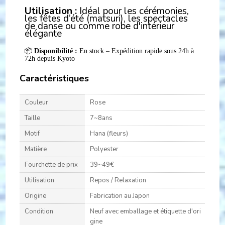
Utilisation :
Idéal pour les cérémonies,
les fêtes d’été (matsuri), les spectacles
de danse ou comme robe d'intérieur
élégante
📦
Disponibilité :
En stock – Expédition rapide sous 24h à
72h depuis Kyoto
Caractéristiques
Couleur
Rose
Taille
7~8ans
Motif
Hana (fleurs)
Matière
Polyester
Fourchette de prix
39~49€
Utilisation
Repos / Relaxation
Origine
Fabrication au Japon
Condition
Neuf avec emballage et étiquette d'ori
gine