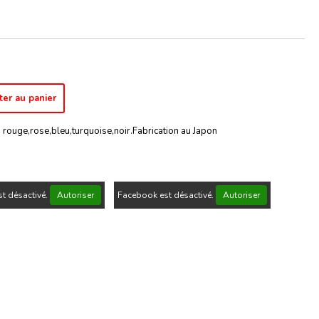
ter au panier
 rouge,rose,bleu,turquoise,noir.Fabrication au Japon
t désactivé.
Autoriser
Facebook est désactivé.
Autoriser