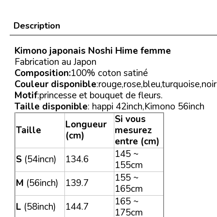
Description
Kimono japonais Noshi Hime femme
Fabrication au Japon
Composition:
100% coton satiné
Couleur disponible
:rouge,rose,bleu,turquoise,noir
Motif
:princesse et bouquet de fleurs.
Taille disponible
: happi 42inch,Kimono 56inch
Si vous
Longueur
Taille
mesurez
(cm)
entre (cm)
145 ~
S
(54incn)
134.6
155cm
155 ~
M
(56inch)
139.7
165cm
165 ~
L
(58inch)
144.7
175cm