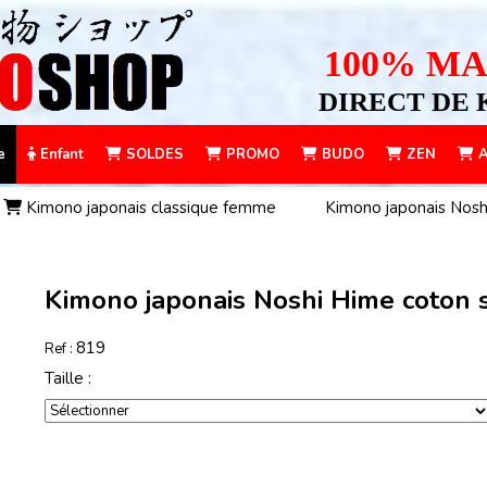
100% MA
DIRECT DE 
e
Enfant
SOLDES
PROMO
BUDO
ZEN
A
Kimono japonais classique femme
Kimono japonais Nosh
Kimono japonais Noshi Hime coton 
819
Ref :
Taille :