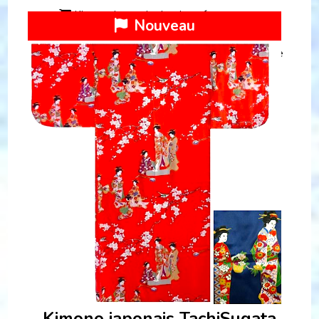
Kimono japonais classique femme
Nouveau
Kimono japonais TachiSugata soie femme "Made
in Japan"
Kimono japonais TachiSugata