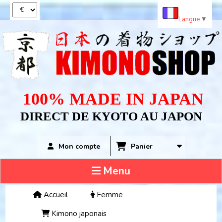
Panneau de gestion des cookies
Langue
▼
100% MADE IN JAPAN
DIRECT DE KYOTO AU JAPON
Panier
Mon compte
Menu
Accueil
Femme
Kimono japonais