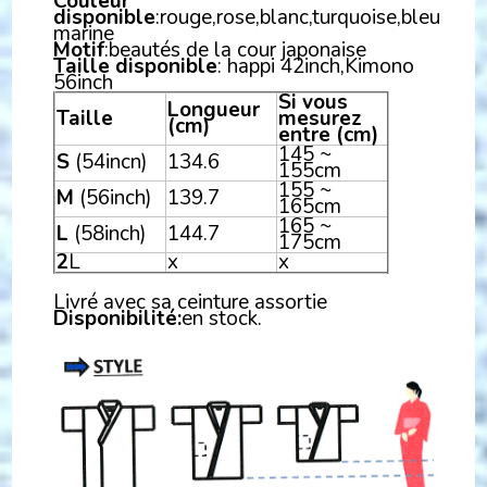
Couleur
disponible
:rouge,rose,blanc,turquoise,bleu
marine
Motif
:beautés de la cour japonaise
Taille disponible
: happi 42inch,Kimono
56inch
Si vous
Longueur
Taille
mesurez
(cm)
entre (cm)
145 ~
S
(54incn)
134.6
155cm
155 ~
M
(56inch)
139.7
165cm
165 ~
L
(58inch)
144.7
175cm
2
L
x
x
Livré avec sa ceinture assortie
Disponibilité:
en stock.