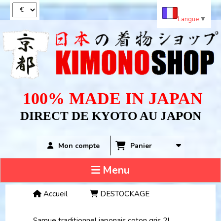
Panneau de gestion des cookies
Langue
▼
100% MADE IN JAPAN
DIRECT DE KYOTO AU JAPON
Panier
Mon compte
Menu
Accueil
DESTOCKAGE
Samue traditionnel japonais coton gris 2L