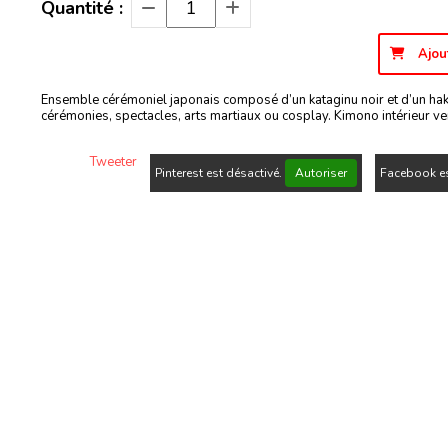
Quantité :
Ajou
Ensemble cérémoniel japonais composé d’un kataginu noir et d’un hak
cérémonies, spectacles, arts martiaux ou cosplay. Kimono intérieur 
Tweeter
Pinterest est désactivé.
Autoriser
Facebook es