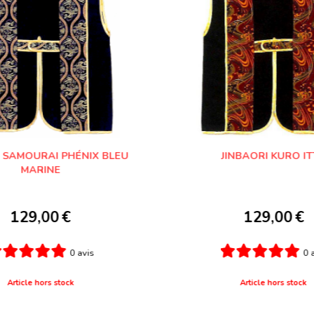
I SAMOURAI PHÉNIX BLEU
JINBAORI KURO I
MARINE
129,00
€
129,00
€
0 avis
0 
Article hors stock
Article hors stock