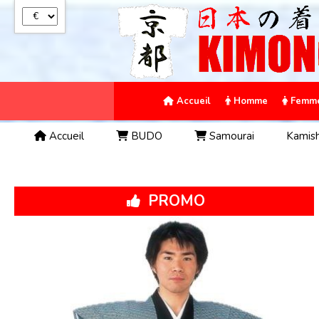
Panneau de gestion des cookies
Accueil
Homme
Femm
Accueil
BUDO
Samourai
Kamis
PROMO