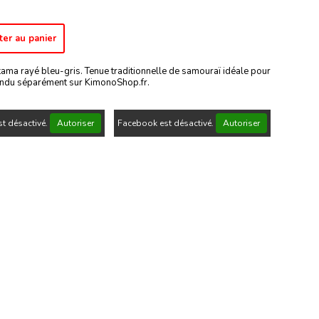
ter au panier
ama rayé bleu-gris. Tenue traditionnelle de samouraï idéale pour
vendu séparément sur KimonoShop.fr.
t désactivé.
Autoriser
Facebook est désactivé.
Autoriser