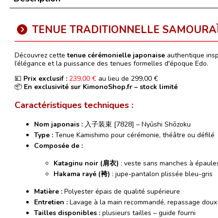
TENUE TRADITIONNELLE SAMOURAÏ
Découvrez cette
tenue cérémonielle japonaise
authentique insp
l’élégance et la puissance des tenues formelles d'époque Edo.
💴
Prix exclusif :
239,00 €
au lieu de 299,00 €
📦
En exclusivité sur KimonoShop.fr – stock limité
Caractéristiques techniques :
Nom japonais :
入子装束 [7828] – Nyūshi Shōzoku
Type :
Tenue Kamishimo pour cérémonie, théâtre ou défilé
Composée de :
Kataginu noir (肩衣)
: veste sans manches à épaules
Hakama rayé (袴)
: jupe-pantalon plissée bleu-gris
Matière :
Polyester épais de qualité supérieure
Entretien :
Lavage à la main recommandé, repassage doux
Tailles disponibles :
plusieurs tailles – guide fourni