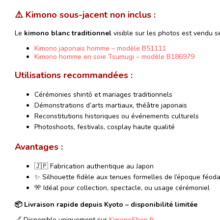
⚠️ Kimono sous-jacent non inclus :
Le
kimono blanc traditionnel
visible sur les photos est vendu 
Kimono japonais homme – modèle B51111
Kimono homme en soie Tsumugi – modèle B186979
Utilisations recommandées :
Cérémonies shintō et mariages traditionnels
Démonstrations d’arts martiaux, théâtre japonais
Reconstitutions historiques ou événements culturels
Photoshoots, festivals, cosplay haute qualité
Avantages :
🇯🇵 Fabrication authentique au Japon
✨ Silhouette fidèle aux tenues formelles de l’époque féoda
🎌 Idéal pour collection, spectacle, ou usage cérémoniel
📦 Livraison rapide depuis Kyoto – disponibilité limitée
🔗 Disponible uniquement sur
KimonoShop.fr