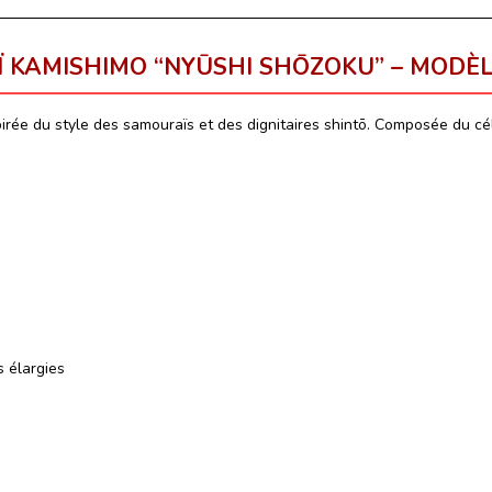
 KAMISHIMO “NYŪSHI SHŌZOKU” – MODÈLE
irée du style des samouraïs et des dignitaires shintō. Composée du c
 élargies