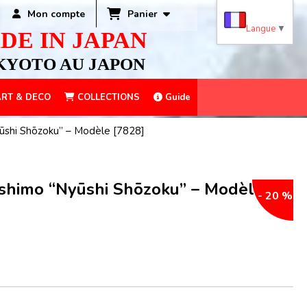
Panier
Mon compte
Langue
▼
DE IN JAPAN
KYOTO AU JAPON
RT & DECO
COLLECTIONS
Guide
yūshi Shōzoku” – Modèle [7828]
ishimo “Nyūshi Shōzoku” – Modèle
- 20 %