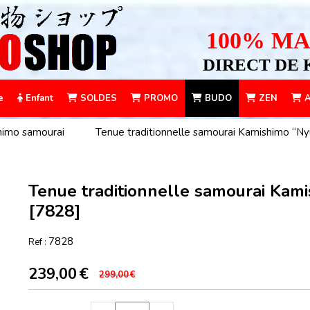
100% MA
DIRECT DE 
e
Enfant
SOLDES
PROMO
BUDO
ZEN
A
himo samourai
Tenue traditionnelle samourai Kamishimo “N
Tenue traditionnelle samourai Kam
[7828]
7828
Ref :
239,00
€
299,00
€