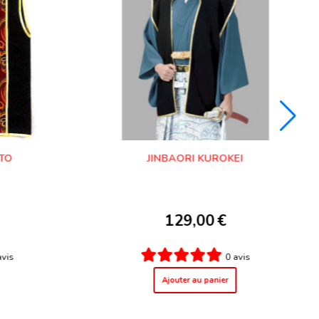
TTO
JINBAORI KUROKEI
129,00
€
avis
0 avis
Ajouter au panier