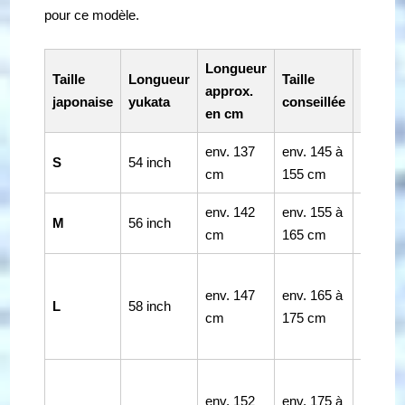
pour ce modèle.
Longueur
Disponi
Taille
Longueur
Taille
approx.
pour c
japonaise
yukata
conseillée
en cm
modèl
env. 137
env. 145 à
S
54 inch
Disponi
cm
155 cm
env. 142
env. 155 à
M
56 inch
Disponi
cm
165 cm
Non
env. 147
env. 165 à
disponi
L
58 inch
cm
175 cm
pour c
modèle
Non
env. 152
env. 175 à
disponi