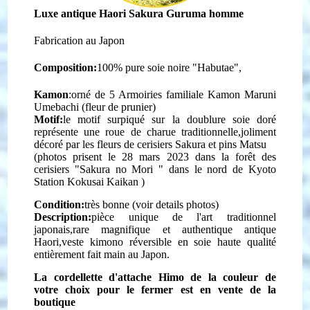
Luxe antique Haori Sakura Guruma homme
Fabrication au Japon
Composition:
100% pure soie noire "Habutae",
Kamon
:orné de 5 Armoiries familiale Kamon Maruni
Umebachi (fleur de prunier)
Motif:
le motif surpiqué sur la doublure soie doré
représente une roue de charue traditionnelle,joliment
décoré par les fleurs de cerisiers Sakura et pins Matsu
(photos prisent le 28 mars 2023 dans la forêt des
cerisiers "Sakura no Mori " dans le nord de Kyoto
Station Kokusai Kaikan )
Condition:
très bonne (voir details photos)
Description:
pièce unique de l'art traditionnel
japonais,
r
are magnifique et authentique antique
Haori,veste kimono r
éversible
en soie haute qualité
entièrement fait main au Japon.
La cordellette d'attache Himo de la couleur de
votre choix pour le fermer est en vente de la
boutique