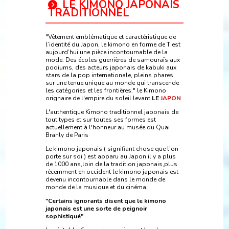
LE KIMONO JAPONAIS
TRADITIONNEL
"Vêtement emblématique et caractéristique de
l’identité du Japon, le kimono en forme de T est
aujourd’hui une pièce incontournable de la
mode. Des écoles guerrières de samouraïs aux
podiums, des acteurs japonais de kabuki aux
stars de la pop internationale, pleins phares
sur une tenue unique au monde qui transcende
les catégories et les frontières." le Kimono
orignaire de l'empire du soleil levant
LE
JAPON
L'authentique Kimono traditionnel japonais de
tout types et sur toutes ses formes est
actuellement à l'honneur au musée du Quai
Branly de Paris
Le kimono japonais ( signifiant chose que l'on
porte sur soi ) est apparu au Japon il y a plus
de 1000 ans,loin de la tradition japonais,plus
récemment en occident le kimono japonais est
devenu incontournable dans le monde de
monde de la musique et du cinéma.
"Certains ignorants disent que le kimono
japonais est une sorte de peignoir
sophistiqué"