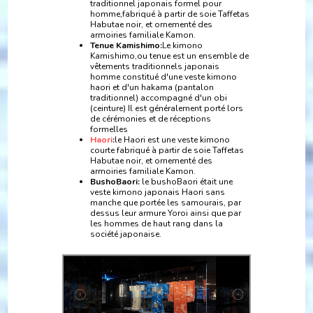
traditionnel japonais formel pour
homme,fabriqué à partir de soie Taffetas
Habutae noir, et ornementé des
armoiries familiale Kamon.
Tenue Kamishimo:
Le kimono
Kamishimo,ou tenue est un ensemble de
vêtements traditionnels japonais
homme constitué d'une veste kimono
haori et d'un hakama (pantalon
traditionnel) accompagné d'un obi
(ceinture) Il est généralement porté lors
de cérémonies et de réceptions
formelles
Haori
:
le Haori est une veste kimono
courte fabriqué à partir de soie Taffetas
Habutae noir, et ornementé des
armoiries familiale Kamon.
BushoBaori:
le bushoBaori était une
veste kimono japonais Haori sans
manche que portée les samourais, par
dessus leur armure Yoroi ainsi que par
les hommes de haut rang dans la
société japonaise.