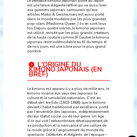
Le véritable Kimono japonais porté au Japon
est une tenue élégante,raffiné qui va aussi bien
aux guerriers japonais samouraïs qu'aux
artistes Maiko & Geisha,mais est aussi porté
dans le monde moderne par les plus grandes
pop-stars (Madonna,Queen..) ils en sont tous
fou.Depuis quatre siècles,le kimono japonais
est utilisé, revisité par les plus grands créateurs
de la haute couture comme JP Gautier.le kimono
japonais reste indémodable au fil du temps et
de nos jours est une icône pour le plus grand
nombre.
L'ORIGINE DU
KIMONO JAPONAIS (EN
BREF)
Le kimono est apparu il y a plus de mille ans, le
kimono incarne aux yeux des Japonais la
culture et la sensibilité nationales. C’est au
début de l’ère Edo (1603-1868) que le kimono
devient l’habit traditionnel par excellence, porté
par l’ensemble des Japonais, indépendamment
de leur statut social ou de leur genre. Un âge
d’or qui voit l’extraordinaire développement de
sa production et la naissance d’une culture de
la mode grâce à l’engouement du monde du
spectacle. Célébrités et élégants de l’époque –