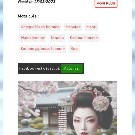
Posté le 17/03/2023
VOIR PLUS
Mots clés :
Antique Haori homme
Habutae
Haori
Haori homme
kimono
Kimono homme
Kimono japonais homme
Soie
Facebook est désactivé.
Autoriser