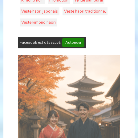
Kimono noir
Promotion
Tenue samourai
Veste haori japonais
Veste haori traditionnel
Veste kimono haori
Facebook est désactivé.
Autoriser