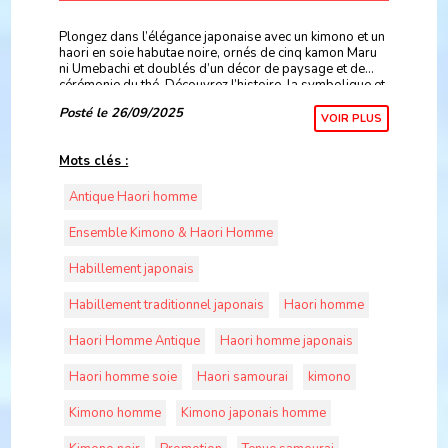
Plongez dans l’élégance japonaise avec un kimono et un
haori en soie habutae noire, ornés de cinq kamon Maru
ni Umebachi et doublés d’un décor de paysage et de
cérémonie du thé. Découvrez l’histoire, la symbolique et
le savoir-faire artisanal derrière cet
Posté le 26/09/2025
VOIR PLUS
Mots clés :
Antique Haori homme
Ensemble Kimono & Haori Homme
Habillement japonais
Habillement traditionnel japonais
Haori homme
Haori Homme Antique
Haori homme japonais
Haori homme soie
Haori samourai
kimono
Kimono homme
Kimono japonais homme