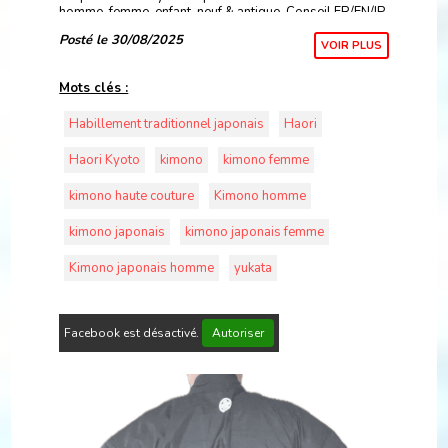
homme, femme, enfant, neuf & antique. Conseil FR/EN/JP
et expédition directe de Kyoto.
Posté le 30/08/2025
VOIR PLUS
Mots clés :
Habillement traditionnel japonais
Haori
Haori Kyoto
kimono
kimono femme
kimono haute couture
Kimono homme
kimono japonais
kimono japonais femme
Kimono japonais homme
yukata
Facebook est désactivé.
Autoriser