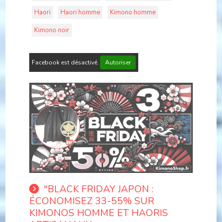
Haori
Haori homme
Kimono homme
Kimono noir
Facebook est désactivé.
Autoriser
"BLACK FRIDAY JAPON :
ÉCONOMISEZ 33-55% SUR
KIMONOS HOMME ET HAORIS