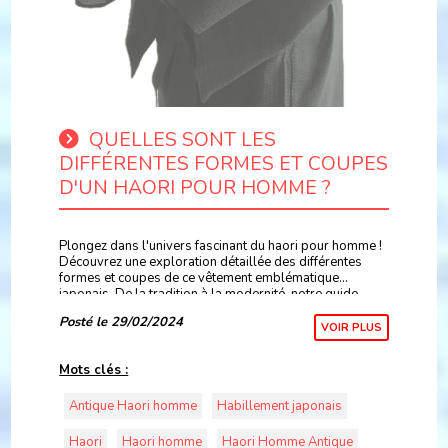
QUELLES SONT LES
DIFFÉRENTES FORMES ET COUPES
D'UN HAORI POUR HOMME ?
Plongez dans l'univers fascinant du haori pour homme !
Découvrez une exploration détaillée des différentes
formes et coupes de ce vêtement emblématique
japonais. De la tradition à la modernité, notre guide
complet vous dévoile tout ce que vous devez savoi
Posté le 29/02/2024
VOIR PLUS
Mots clés :
Antique Haori homme
Habillement japonais
Haori
Haori homme
Haori Homme Antique