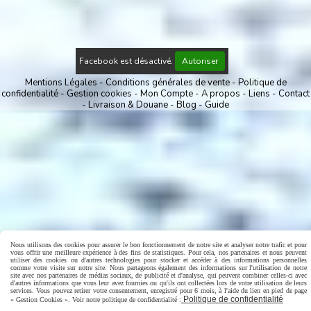
Facebook est désactivé.
Autoriser
Mentions Légales
Conditions générales de vente
Politique de
confidentialité
Gestion cookies
Mon Compte
A propos
Liens
Contact
Livraison & Douane
Blog
Guide
Nous utilisons des cookies pour assurer le bon fonctionnement de notre site et analyser notre trafic et pour
vous offrir une meilleure expérience à des fins de statistiques. Pour cela, nos partenaires et nous peuvent
utiliser des cookies ou d'autres technologies pour stocker et accéder à des informations personnelles
comme votre visite sur notre site. Nous partageons également des informations sur l'utilisation de notre
site avec nos partenaires de médias sociaux, de publicité et d'analyse, qui peuvent combiner celles-ci avec
d'autres informations que vous leur avez fournies ou qu'ils ont collectées lors de votre utilisation de leurs
services. Vous pouvez retirer votre consentement, enregistré pour 6 mois, à l'aide du lien en pied de page
Politique de confidentialité
« Gestion Cookies ». Voir notre politique de confidentialité :