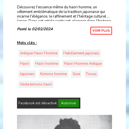
Découvrez l'essence même du haori homme, un
vêtement emblématique de la tradition japonaise qui
incarne l'élégance, le raffinement et l'héritage culturel du
Japon. Dans cet article captivant, plongez dans l'histoire
fascinante du haori, de ses origines an
Posté le 02/02/2024
VOIR PLUS
Mots clés :
Antique Haori Homme
Habillement japonais
Haori
Haori homme
Haori Homme Antique
Japonais
Kimono homme
Soie
Tissus
Veste kimono haori
Facebook est désactivé.
Autoriser