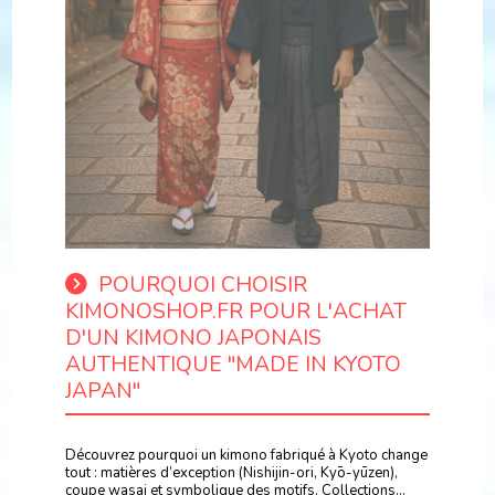
POURQUOI CHOISIR
KIMONOSHOP.FR POUR L'ACHAT
D'UN KIMONO JAPONAIS
AUTHENTIQUE "MADE IN KYOTO
JAPAN"
Découvrez pourquoi un kimono fabriqué à Kyoto change
tout : matières d’exception (Nishijin-ori, Kyō-yūzen),
coupe wasai et symbolique des motifs. Collections