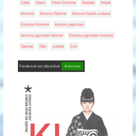
Geta
Haori
Haori homme
Jikatabi
Jinbei
kimono
kimono femme
kimono haute couture
Kimono homme
kimono japonais
kimono japonais femme
Kimono japonais homme
Samue
Tabi
yukata
Zori
Facebook est désactivé.
Autoriser