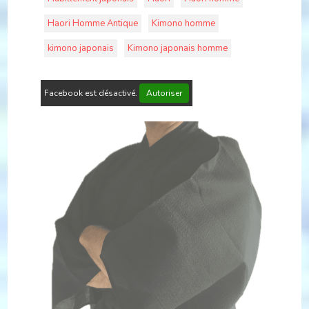
Haori Homme Antique
Kimono homme
kimono japonais
Kimono japonais homme
Facebook est désactivé.
Autoriser