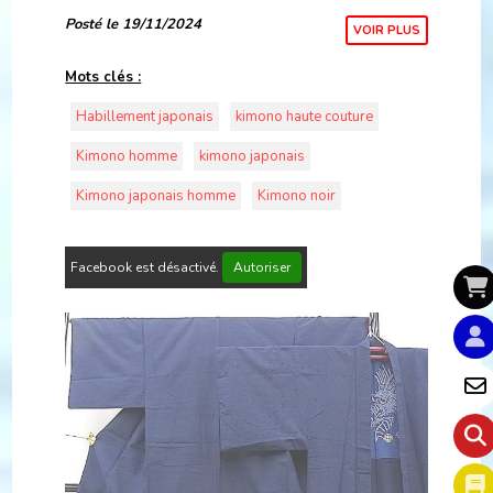
japonaise et confort moderne,
Posté le 19/11/2024
VOIR PLUS
Mots clés :
Habillement japonais
kimono haute couture
Kimono homme
kimono japonais
Kimono japonais homme
Kimono noir
Facebook est désactivé.
Autoriser