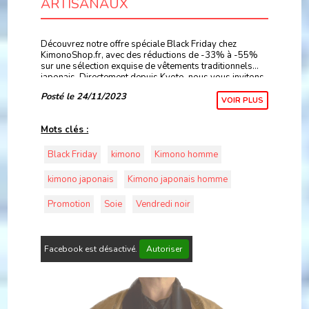
ARTISANAUX
Découvrez notre offre spéciale Black Friday chez
KimonoShop.fr, avec des réductions de -33% à -55%
sur une sélection exquise de vêtements traditionnels
japonais. Directement depuis Kyoto, nous vous invitons
à explorer notre gamme authentique de Yukatas, k
Posté le 24/11/2023
VOIR PLUS
Mots clés :
Black Friday
kimono
Kimono homme
kimono japonais
Kimono japonais homme
Promotion
Soie
Vendredi noir
Facebook est désactivé.
Autoriser