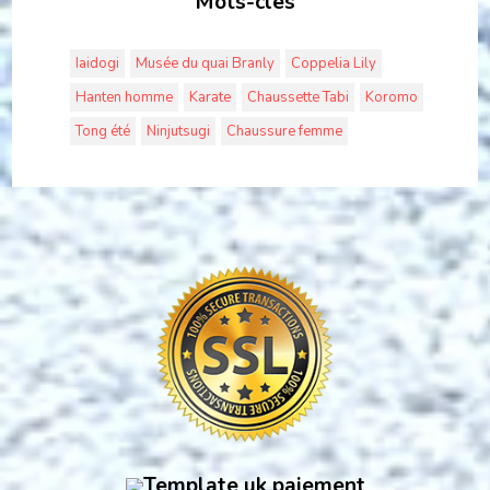
Mots-clés
Iaidogi
Musée du quai Branly
Coppelia Lily
Hanten homme
Karate
Chaussette Tabi
Koromo
Tong été
Ninjutsugi
Chaussure femme