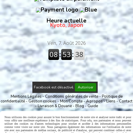
Heure actuelle
Kyoto, Japon
Facebook est désactivé.
Autoriser
Mentions Légales
Conditions générales de vente
Politique de
confidentialité
Gestion cookies
Mon Compte
A propos
Liens
Contact
Livraison & Douane
Blog
Guide
Nous utilisons des cookies pour assurer le bon fonctionnement de notre site et analyser notre trafic et pour
vous offrir une meilleure expérience à des fins de statistiques. Pour cela, nos partenaires et nous peuvent
utiliser des cookies ou d'autres technologies pour stocker et accéder à des informations personnelles
comme votre visite sur notre site. Nous partageons également des informations sur l'utilisation de notre
site avec nos partenaires de médias sociaux, de publicité et d'analyse, qui peuvent combiner celles-ci avec