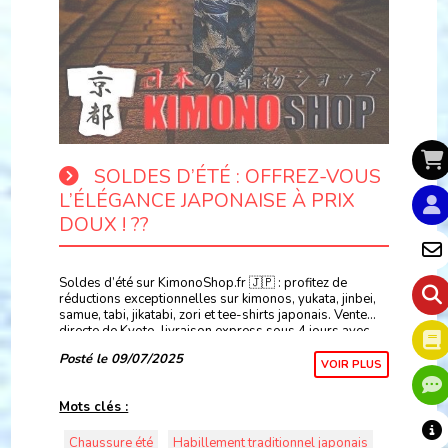
SOLDES D’ÉTÉ : OFFREZ-VOUS
L’ÉLÉGANCE JAPONAISE À PRIX
DOUX ! ??
Soldes d’été sur KimonoShop.fr 🇯🇵 : profitez de
réductions exceptionnelles sur kimonos, yukata, jinbei,
samue, tabi, jikatabi, zori et tee-shirts japonais. Vente
directe de Kyoto, livraison express sous 4 jours avec
DHL !
Posté le 09/07/2025
VOIR PLUS
Mots clés :
Chaussure été
Habillement traditionnel japonais