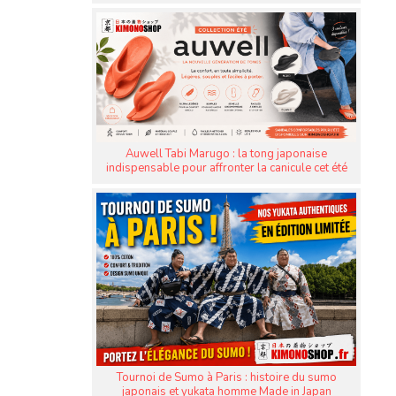
Auwell Tabi Marugo : la tong japonaise
indispensable pour affronter la canicule cet été
Tournoi de Sumo à Paris : histoire du sumo
japonais et yukata homme Made in Japan