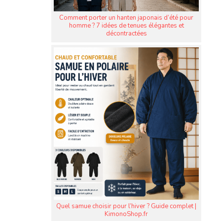
Comment porter un hanten japonais d’été pour
homme ? 7 idées de tenues élégantes et
décontractées
Quel samue choisir pour l’hiver ? Guide complet |
KimonoShop.fr