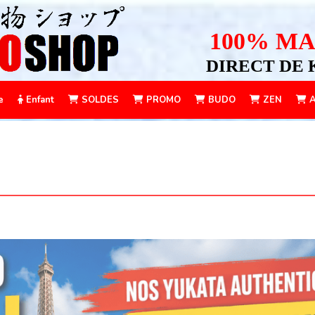
100% MA
DIRECT DE 
e
Enfant
SOLDES
PROMO
BUDO
ZEN
A