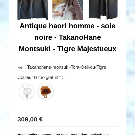
Antique haori homme - soie
noire - TakanoHane
Montsuki - Tigre Majestueux
Takanohane-monsuki-Tora-Oeil-du-Tigre
Ref :
Couleur Himo gratuit
*
:
309,00
€
Haori antique homme en soie, motif tigre majestueux,