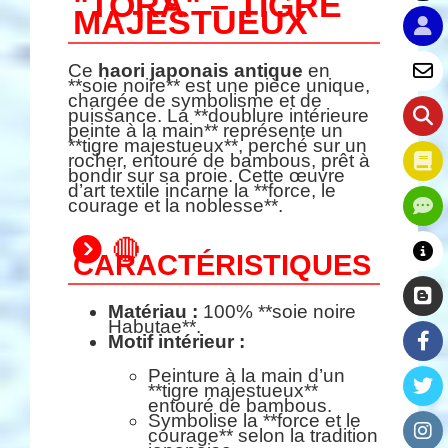
"TORA" – TIGRE
MAJESTUEUX
Ce
haori japonais antique
en
**soie noire** est une pièce unique,
chargée de symbolisme et de
puissance. La **doublure intérieure
peinte à la main** représente un
**tigre majestueux**, perché sur un
rocher, entouré de bambous, prêt à
bondir sur sa proie. Cette œuvre
d’art textile incarne la **force, le
courage et la noblesse**.
🔴
CARACTÉRISTIQUES
Matériau :
100% **soie noire
Habutae**.
Motif intérieur :
Peinture à la main d’un
**tigre majestueux**
entouré de bambous.
Symbolise la **force et le
courage** selon la tradition