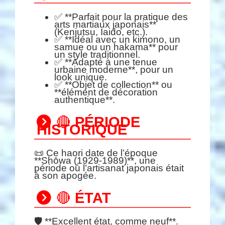
✅ **Parfait pour la pratique des
arts martiaux japonais**
(Kenjutsu, Iaido, etc.).
✅ **Idéal avec un kimono, un
samue ou un hakama** pour
un style traditionnel.
✅ **Adapté à une tenue
urbaine moderne**, pour un
look unique.
✅ **Objet de collection** ou
**élément de décoration
authentique**.
🔴
PÉRIODE
HISTORIQUE
📜 Ce haori date de l’époque
**Shōwa (1929-1989)**, une
période où l’artisanat japonais était
à son apogée.
🔴
ÉTAT
🛡️ **Excellent état, comme neuf**.