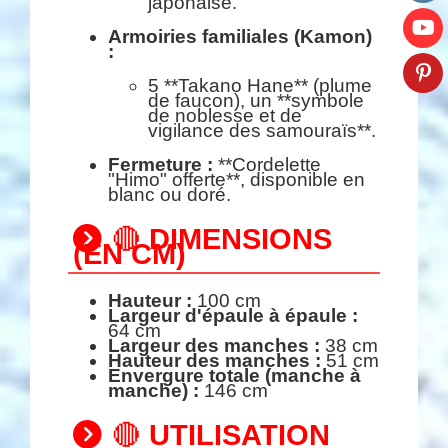
japonaise.
Armoiries familiales (Kamon)
:
5 **Takano Hane** (plume
de faucon), un **symbole
de noblesse et de
vigilance des samouraïs**.
Fermeture :
**Cordelette
"Himo" offerte**, disponible en
blanc ou doré.
🔴
DIMENSIONS
(EN CM)
Hauteur :
100 cm
Largeur d'épaule à épaule :
64 cm
Largeur des manches :
38 cm
Hauteur des manches :
51 cm
Envergure totale (manche à
manche) :
146 cm
🔴
UTILISATION