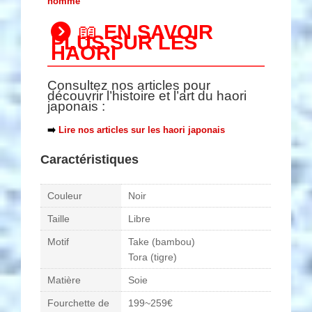
homme
📖
EN SAVOIR
PLUS SUR LES
HAORI
Consultez nos articles pour
découvrir l’histoire et l’art du haori
japonais :
➡️
Lire nos articles sur les haori japonais
Caractéristiques
Couleur
Noir
Taille
Libre
Motif
Take (bambou)
Tora (tigre)
Matière
Soie
Fourchette de
199~259€