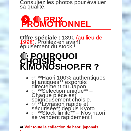
Consultez les photos pour évaluer
sa qualité.
🔴
PRIX
PROMOTIONNEL
Offre spéciale :
139€
(au lieu de
199€)
. Profitez-en avant
épuisement du stock !
🔴
POURQUOI
CHOISIR
KIMONOSHOP.FR ?
✅ **Haori 100% authentiques
et antiques** exportés
directement du Japon.
✅ **Sélection unique** –
Chaque pièce est
soigneusement choisie.
✅ **Livraison rapide et
sécurisée** depuis Kyoto.
✅ **Stock limité** – Nos haori
se vendent rapidement !
➡️
Voir toute la collection de haori japonais