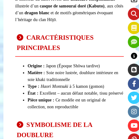
illustrée d’un
casque de samouraï doré (Kabuto)
, aux côtés
d’un
dragon blanc
et de motifs géométriques évoquant
l’héritage du clan Hōjō.
CARACTÉRISTIQUES
PRINCIPALES
Origine :
Japon (Époque Shōwa tardive)
Matière :
Soie noire lustrée, doublure intérieure en
soie khaki traditionnelle
Type :
Haori Montsuki
à 5 kamon (gomon)
État :
Excellent – aucun défaut notable, tissu préservé
Pièce unique :
Ce modèle est un original de
collection, non reproductible
SYMBOLISME DE LA
DOUBLURE