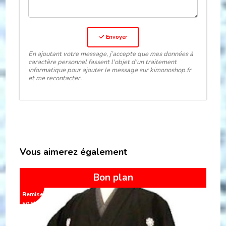
Envoyer
En ajoutant votre message, j’accepte que mes données à
caractère personnel fassent l'objet d'un traitement
informatique pour ajouter le message sur kimonoshop.fr
et me recontacter.
Vous aimerez également
Bon plan
Remise
Remi
50 %
33 %