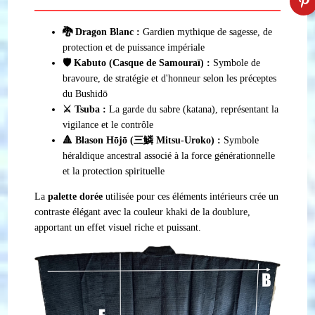
🐉 Dragon Blanc :
Gardien mythique de sagesse, de
protection et de puissance impériale
🛡️ Kabuto (Casque de Samouraï) :
Symbole de
bravoure, de stratégie et d'honneur selon les préceptes
du Bushidō
⚔️ Tsuba :
La garde du sabre (katana), représentant la
vigilance et le contrôle
🔺 Blason Hōjō (三鱗 Mitsu-Uroko) :
Symbole
héraldique ancestral associé à la force générationnelle
et la protection spirituelle
La
palette dorée
utilisée pour ces éléments intérieurs crée un
contraste élégant avec la couleur khaki de la doublure,
apportant un effet visuel riche et puissant.