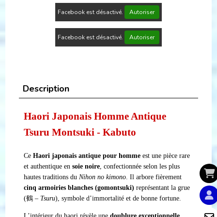
Facebook est désactivé.
Autoriser
Facebook est désactivé.
Autoriser
Description
Haori Japonais Homme Antique
Tsuru Montsuki - Kabuto
Ce
Haori japonais antique pour homme
est une pièce rare
et authentique en
soie noire
, confectionnée selon les plus
hautes traditions du
Nihon no kimono
. Il arbore fièrement
cinq armoiries blanches (gomontsuki)
représentant la grue
(鶴 –
Tsuru
), symbole d’immortalité et de bonne fortune.
L’intérieur du haori révèle une
doublure exceptionnelle