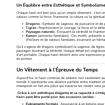
Un Équilibre entre Esthétique et Symbolism
Chaque haori est bien plus qu’un simple vêtement : c’est une
valeurs comme la force, l’harmonie, la nature ou la spirituali
Dragons :
Symbole de sagesse, de puissance et de pr
Tigres :
Représentent le courage, la force et la déte
Paysages naturels
: Évoquent la sérénité et l’harmon
Kamon
(armoiries familiales) : Ces motifs, présents s
d’histoire et de valeurs familiales, incarnant un hér
Qu’il s’agisse de dragons symbolisant la sagesse, de tigre
paysages illustrant la sérénité, chaque détail est soigne
d’art portable. Chaque haori devient ainsi une expression pe
du porteur.
Un Vêtement à l’Épreuve du Temps
Aujourd’hui, le haori continue de séduire, non seulement au
monde. Il représente une alliance parfaite entre tradition e
intemporel en fait une pièce qui traverse les modes sans j
Grâce à son esthétique élégante et sa capacité à s’intég
haori peut être porté pour des occasions variées :
Événements formels
: Associez-le à un kimono pour 