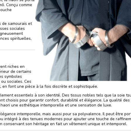
himō. Conçu comme
 couche
es de samouraïs et
asses sociales
soigneusement
nces spirituelles,
vent riches en
érieur de certains
es symboles
s ou sociales. Ces
, en font une pièce à la fois discrète et sophistiquée.
lement essentiels à son identité. Des tissus nobles tels que la soie ts
t choisis pour garantir confort, durabilité et élégance. La qualité des
 haori une esthétique intemporelle et une sensation de luxe.
légance intemporelle, mais aussi pour sa polyvalence. Il peut être por
, ou intégré à des tenues modernes pour ajouter une touche de raffinem
n conservant son héritage en fait un vêtement unique et intemporel.