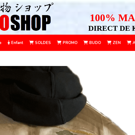
100% MA
DIRECT DE 
e
Enfant
SOLDES
PROMO
BUDO
ZEN
A