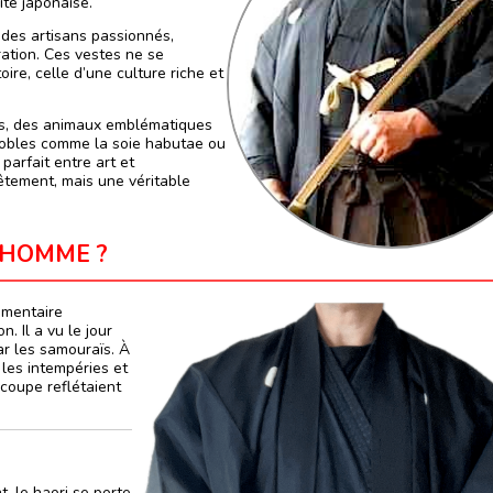
ité japonaise.
 des artisans passionnés,
ation. Ces vestes ne se
ire, celle d’une culture riche et
ges, des animaux emblématiques
nobles comme la soie habutae ou
parfait entre art et
vêtement, mais une véritable
 HOMME ?
imentaire
. Il a vu le jour
ar les samouraïs. À
 les intempéries et
 coupe reflétaient
, le haori se porte