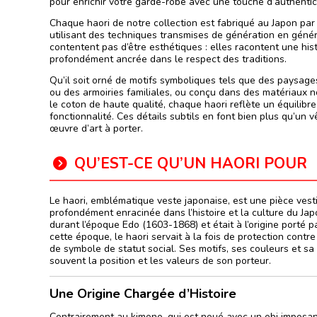
pour enrichir votre garde-robe avec une touche d’authentic
Chaque haori de notre collection est fabriqué au Japon par
utilisant des techniques transmises de génération en génér
contentent pas d’être esthétiques : elles racontent une histo
profondément ancrée dans le respect des traditions.
Qu’il soit orné de motifs symboliques tels que des paysa
ou des armoiries familiales, ou conçu dans des matériaux 
le coton de haute qualité, chaque haori reflète un équilibre 
fonctionnalité. Ces détails subtils en font bien plus qu’un 
œuvre d’art à porter.
QU’EST-CE QU’UN HAORI POUR
Le haori, emblématique veste japonaise, est une pièce vest
profondément enracinée dans l’histoire et la culture du Japon
durant l’époque Edo (1603-1868) et était à l’origine porté p
cette époque, le haori servait à la fois de protection contre
de symbole de statut social. Ses motifs, ses couleurs et sa
souvent la position et les valeurs de son porteur.
Une Origine Chargée d’Histoire
Contrairement au kimono, qui est noué avec un obi imposant