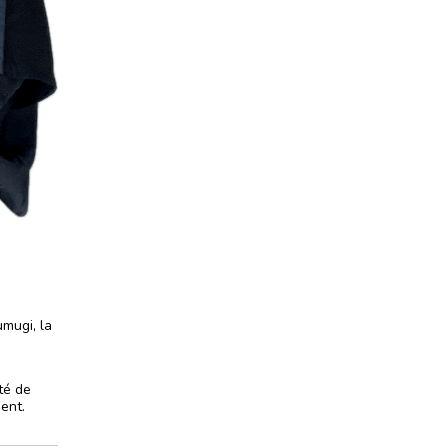
umugi, la
té de
ent.