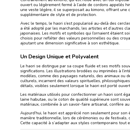
ouvert ou légèrement fermé à l’aide de cordons appelés 
une veste légère, il se superposait au kimono, offrant une
supplémentaire de style et de protection.
Avec le temps, le haori s’est popularisé au-delà des cercl
a été adopté par les marchands, les artistes et d’autres cl
japonaises. Les motifs et symboles qui l’ornaient étaient 
choisis pour refléter des valeurs personnelles ou des croya
ajoutant une dimension significative à son esthétique.
Un Design Unique et Polyvalent
Le haori se distingue par sa coupe fluide et ses motifs sou
significations. Les illustrations brodées ou imprimées à l’int
modèles, comme des paysages naturels, des animaux ou d
culturels, incarnent des valeurs spirituelles, philosophique
détails, visibles seulement lorsque le haori est porté ouvert
Les matériaux utilisés pour confectionner un haori sont éga
laine habutae, ou le coton de qualité supérieure sont souven
matériaux, combinée à un savoir-faire artisanal, confère au
Aujourd’hui, le haori est apprécié non seulement pour son é
manière traditionnelle, lors de cérémonies ou de festivals
Cette capacité à s’adapter aux styles contemporains tout e