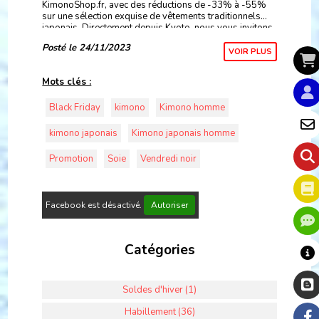
KimonoShop.fr, avec des réductions de -33% à -55%
sur une sélection exquise de vêtements traditionnels
japonais. Directement depuis Kyoto, nous vous invitons
à explorer notre gamme authentique de Yukatas, k
Posté le 24/11/2023
VOIR PLUS
Mots clés :
Black Friday
kimono
Kimono homme
kimono japonais
Kimono japonais homme
Promotion
Soie
Vendredi noir
Facebook est désactivé.
Autoriser
Catégories
Soldes d'hiver (1)
Habillement (36)