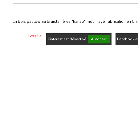
En bois paulownia brun,lanières "hanao" motif rayé.Fabrication en Ch
Tweeter
Pinterest est désactivé.
Autoriser
Facebook es