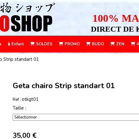
100% MA
DIRECT DE 
e
Enfant
SOLDES
PROMO
BUDO
ZEN
A
o Strip standart 01
Geta chairo Strip standart 01
otkgt01
Ref :
Taille :
35,00
€