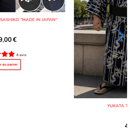
KIMONO JAPONAIS TOKUGAWA AOI MONTSUKI
HOMME
108,00
€
1 avis
Ajouter au panier