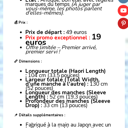
État :
Antique, bon état avec légères
marques du temps
(À juger par
vous-même, les photos parlent
d'elles-mêmes)
.
💰 Prix :
Prix de départ :
49 euros
19
Prix promo exceptionnel :
euros
Offre limitée – Premier arrivé,
premier servi !
📏 Dimensions :
Longueur totale (Haori Length)
:
104 cm (33,5 pouces)
Largeur totale (Total Width,
d'une manche à l'autre) :
130 cm
(52 pouces)
Longueur des manches (Sleeve
Length) :
52 cm (19,3 pouces)
Profondeur des manches (Sleeve
Drop) :
33 cm (13 pouces)
📌 Détails supplémentaires :
Fabriqué à la main au Japon avec un