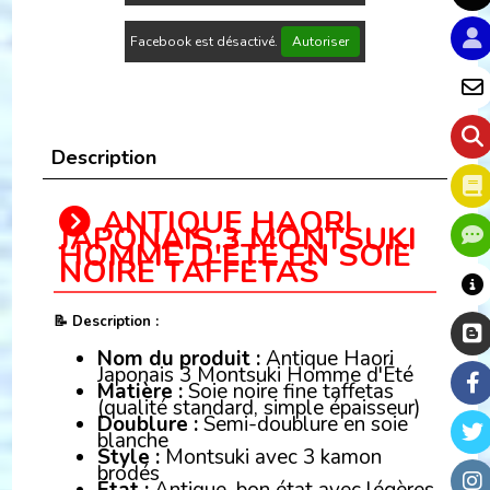
Facebook est désactivé.
Autoriser
Description
ANTIQUE HAORI
JAPONAIS 3 MONTSUKI
HOMME D'ÉTÉ EN SOIE
NOIRE TAFFETAS
📝 Description :
Nom du produit :
Antique Haori
Japonais 3 Montsuki Homme d'Été
Matière :
Soie noire fine taffetas
(qualité standard, simple épaisseur)
Doublure :
Semi-doublure en soie
blanche
Style :
Montsuki avec 3 kamon
brodés