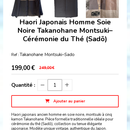
Haori Japonais Homme Soie
Noire Takanohane Montsuki–
Cérémonie du Thé (Sadō)
Takanohane Montsuki–Sado
Ref :
199,00
€
249,00
€
Quantité :
Ajouter au panier
Haori japonais ancien homme en soie noire, montsuki à cinq
kamon Takanohane. Pièce formelle traditionnelle idéale pour
cérémonie du thé (Sadō), collection ou tenue élégante
japonaise. Modèle unique vintage, authentique du Japon.