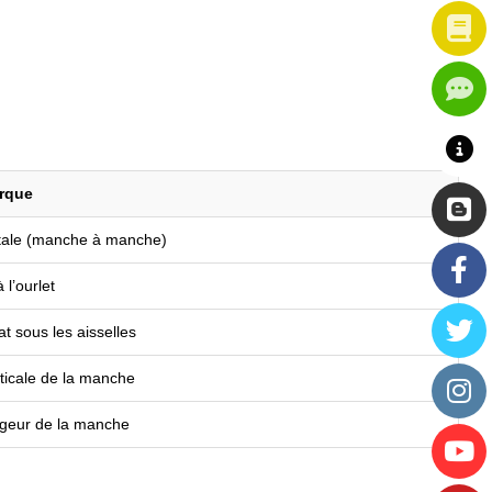
arque
tale (manche à manche)
 l’ourlet
t sous les aisselles
ticale de la manche
rgeur de la manche