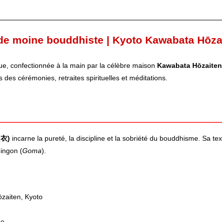
 de moine bouddhiste | Kyoto Kawabata Hōza
ue, confectionnée à la main par la célèbre maison
Kawabata Hōzaiten
s des cérémonies, retraites spirituelles et méditations.
(衣)
incarne la pureté, la discipline et la sobriété du bouddhisme. Sa t
hingon (
Goma
).
zaiten, Kyoto
ée