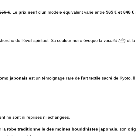
859 €
. Le
prix neuf
d’un modèle équivalent varie entre
565 € et 848 €
s
erche de l’éveil spirituel. Sa couleur noire évoque la
vacuité (空)
et la
omo japonais
est un témoignage rare de l’art textile sacré de Kyoto. 
nt ne sont ni reprises ni échangées.
r la
robe traditionnelle des moines bouddhistes japonais
, son
orig