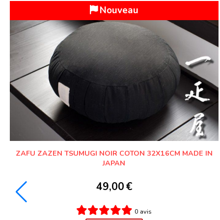
Nouveau
ZAFU ZAZEN TSUMUGI NOIR COTON 32X16CM MADE IN
JAPAN
49,00
€
0 avis