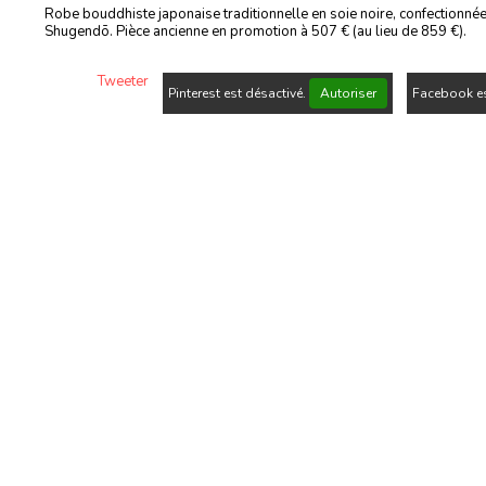
Robe bouddhiste japonaise traditionnelle en soie noire, confectionné
Shugendō. Pièce ancienne en promotion à 507 € (au lieu de 859 €).
Tweeter
Pinterest est désactivé.
Autoriser
Facebook es