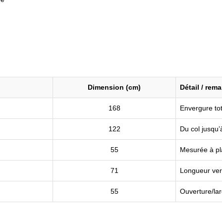
Dimension (cm)
Détail / rem
168
Envergure to
122
Du col jusqu’à
55
Mesurée à pla
71
Longueur ver
55
Ouverture/la