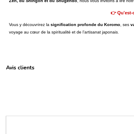
Zen, du Shingon et du Shugendō
, nous vous invitons à lire notr
👉 Qu’est-
Vous y découvrirez la
signification profonde du Koromo
, ses
v
voyage au cœur de la spiritualité et de l’artisanat japonais.
Avis clients