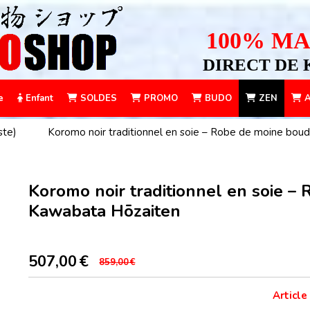
100% MA
DIRECT DE 
e
Enfant
SOLDES
PROMO
BUDO
ZEN
A
ste)
Koromo noir traditionnel en soie – Robe de moine bou
Koromo noir traditionnel en soie –
Kawabata Hōzaiten
507,00
€
859,00
€
Article