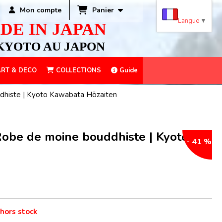
Panier
Mon compte
Langue
▼
DE IN JAPAN
KYOTO AU JAPON
RT & DECO
COLLECTIONS
Guide
ddhiste | Kyoto Kawabata Hōzaiten
 Robe de moine bouddhiste | Kyoto
- 41 %
 hors stock