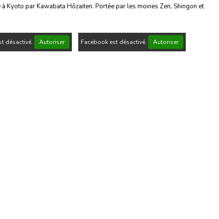
e à Kyoto par Kawabata Hōzaiten. Portée par les moines Zen, Shingon et
t désactivé.
Autoriser
Facebook est désactivé.
Autoriser