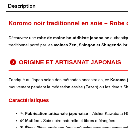
Description
Koromo noir traditionnel en soie – Robe
Découvrez une
robe de moine bouddhiste japonaise
authentiq
traditionnel porté par les
moines Zen, Shingon et Shugendō
lor
ORIGINE ET ARTISANAT JAPONAIS
Fabriqué au Japon selon des méthodes ancestrales, ce
Koromo 
mouvement pendant la méditation assise (
Zazen
) ou les rituels S
Caractéristiques
🪡
Fabrication artisanale japonaise
– Atelier Kawabata Hō
🌿
Matière :
Soie noire naturelle et fibres mélangées
🧵
État :
Pièce ancienne (antique) soigneusement conserv